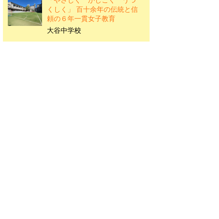
「やさしく かしこく うつ
くしく」 百十余年の伝統と信
頼の６年一貫女子教育
大谷中学校