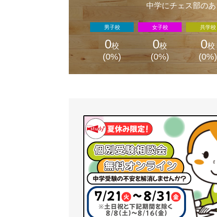
中学にチェス部のあ
男子校
女子校
共学校
0
0
0
校
校
校
(0%)
(0%)
(0%)