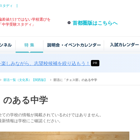
スタディ
偏差値だけではない学校選びを
首都圏版はこちらへ
「中学受験スタディ」
を楽しみながら、志望校候補を絞り込もう！
PR
部活一覧（文化系）【関西版】
部活に「チェス部」のある中学
」のある中学
全ての学校の情報が掲載されているわけではありません。
最新情報は学校にご確認ください。