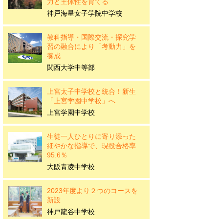
力と主体性を育てる
神戸海星女子学院中学校
教科指導・国際交流・探究学
習の融合により「考動力」を
養成
関西大学中等部
上宮太子中学校と統合！新生
「上宮学園中学校」へ
上宮学園中学校
生徒一人ひとりに寄り添った
細やかな指導で、現役合格率
95.6％
大阪青凌中学校
2023年度より２つのコースを
新設
神戸龍谷中学校