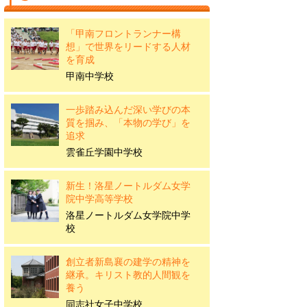
「甲南フロントランナー構
想」で世界をリードする人材
を育成
甲南中学校
一歩踏み込んだ深い学びの本
質を掴み、「本物の学び」を
追求
雲雀丘学園中学校
新生！洛星ノートルダム女学
院中学高等学校
洛星ノートルダム女学院中学
校
創立者新島襄の建学の精神を
継承。キリスト教的人間観を
養う
同志社女子中学校