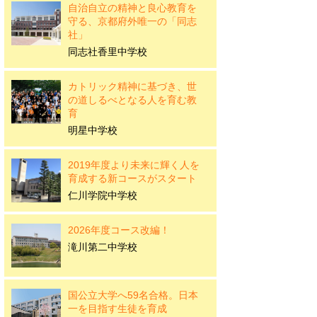
自治自立の精神と良心教育を
守る、京都府外唯一の「同志
社」
同志社香里中学校
カトリック精神に基づき、世
の道しるべとなる人を育む教
育
明星中学校
2019年度より未来に輝く人を
育成する新コースがスタート
仁川学院中学校
2026年度コース改編！
滝川第二中学校
国公立大学へ59名合格。日本
一を目指す生徒を育成