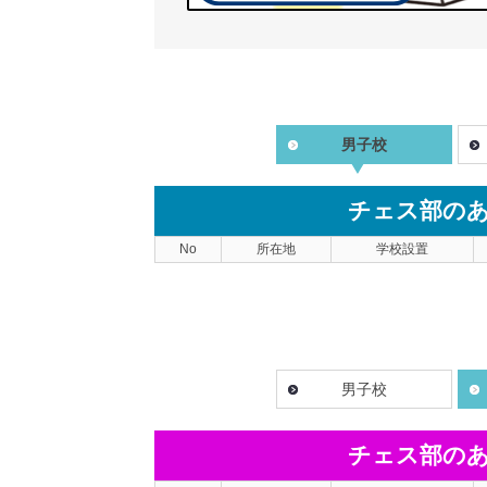
男子校
チェス部の
No
所在地
学校設置
男子校
チェス部の