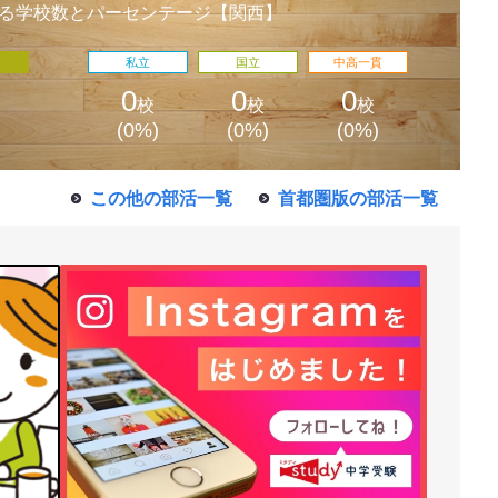
る学校数とパーセンテージ【関西】
私立
国立
中高一貫
0
0
0
校
校
校
(0%)
(0%)
(0%)
この他の部活一覧
首都圏版の部活一覧