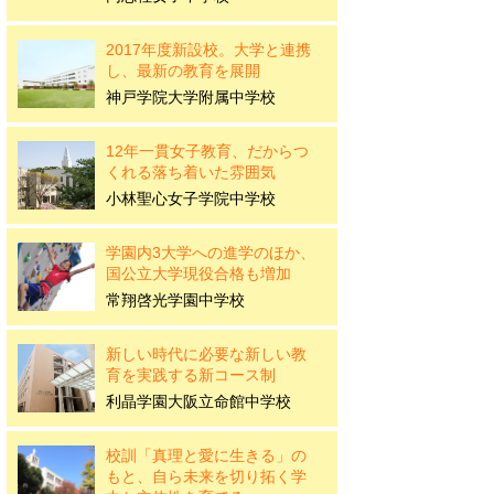
2017年度新設校。大学と連携
し、最新の教育を展開
神戸学院大学附属中学校
12年一貫女子教育、だからつ
くれる落ち着いた雰囲気
小林聖心女子学院中学校
学園内3大学への進学のほか、
国公立大学現役合格も増加
常翔啓光学園中学校
新しい時代に必要な新しい教
育を実践する新コース制
利晶学園大阪立命館中学校
校訓「真理と愛に生きる」の
もと、自ら未来を切り拓く学