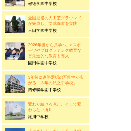
報徳学園中学校
全国屈指の人工芝グラウンド
が完成し、文武両道を実践
三田学園中学校
2026年度から共学へ。eスポ
ーツやプログラミング教育な
ど先進的な教育も導入
園田学園中学校
3年後に進路選択の可能性が広
がる「３年の私立中学校」
四條畷学園中学校
変わり続ける滝川、そして変
わらない滝川
滝川中学校