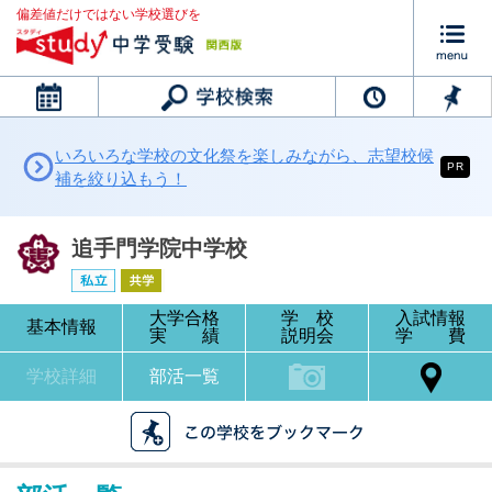
偏差値だけではない学校選びを
カレンダー
いろいろな学校の文化祭を楽しみながら、志望校候
PR
補を絞り込もう！
追手門学院中学校
大学合格
学 校
入試情報
基本情報
実 績
説明会
学 費
学校詳細
部活一覧