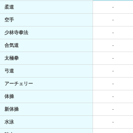
柔道
-
空手
-
少林寺拳法
-
合気道
-
太極拳
-
弓道
-
アーチェリー
-
体操
-
新体操
-
水泳
-