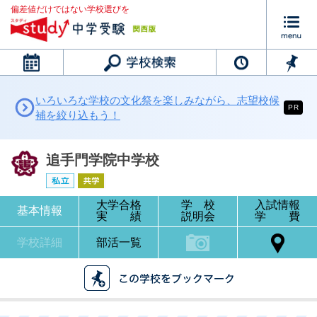
偏差値だけではない学校選びを
カレンダー
いろいろな学校の文化祭を楽しみながら、志望校候
PR
補を絞り込もう！
追手門学院中学校
大学合格
学 校
入試情報
基本情報
実 績
説明会
学 費
学校詳細
部活一覧