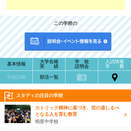
この学校の
大学合格
学 校
入試情報
基本情報
実 績
説明会
学 費
学校詳細
部活一覧
スタディの注目の学校
カトリック精神に基づき、世の道しるべ
となる人を育む教育
明星中学校