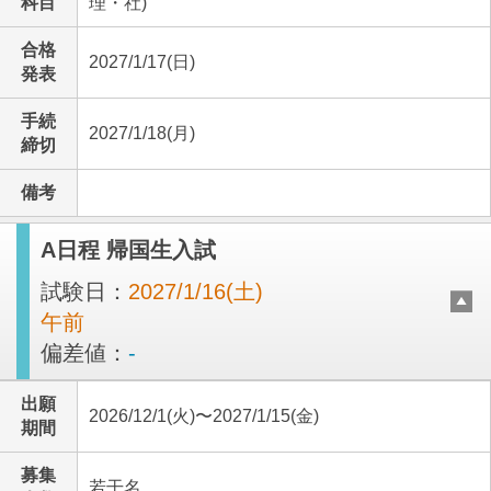
科目
理・社)
合格
2027/1/17(日)
発表
手続
2027/1/18(月)
締切
備考
A日程 帰国生入試
試験日：
2027/1/16(土)
午前
偏差値：
-
出願
2026/12/1(火)〜2027/1/15(金)
期間
募集
若干名