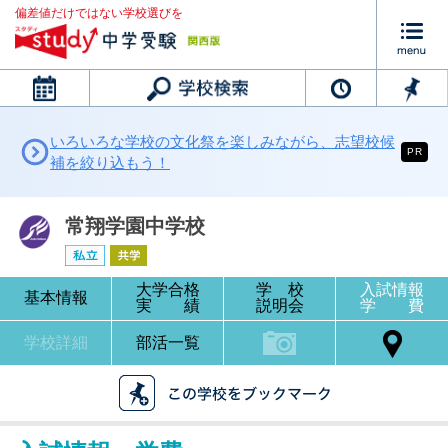
偏差値だけではない学校選びを
カレンダー
いろいろな学校の文化祭を楽しみながら、志望校候
PR
補を絞り込もう！
常翔学園中学校
大学合格
学 校
入試情報
基本情報
実 績
説明会
学 費
学校詳細
部活一覧