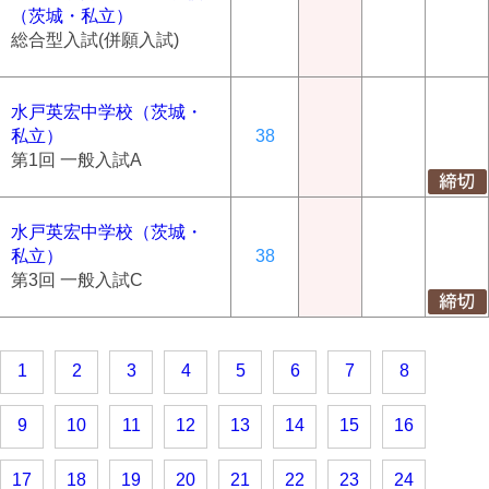
（茨城・私立）
総合型入試(併願入試)
水戸英宏中学校（茨城・
私立）
38
第1回 一般入試A
水戸英宏中学校（茨城・
私立）
38
第3回 一般入試C
1
2
3
4
5
6
7
8
9
10
11
12
13
14
15
16
17
18
19
20
21
22
23
24