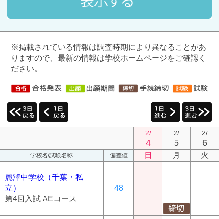
※掲載されている情報は調査時期により異なることがあ
りますので、最新の情報は学校ホームページをご確認く
ださい。
2/
2/
2/
4
5
6
日
月
火
学校名/試験名称
偏差値
麗澤中学校（千葉・私
立）
48
第4回入試 AEコース