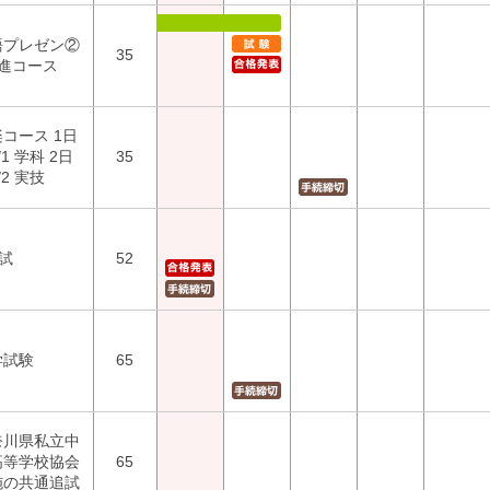
語プレゼン②
35
先進コース
コース 1日
/1 学科 2日
35
/2 実技
試
52
学試験
65
奈川県私立中
高等学校協会
65
施の共通追試