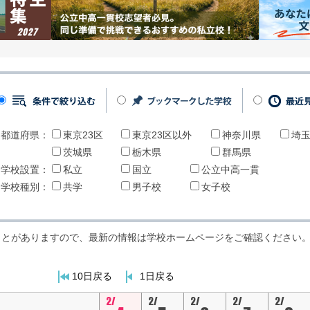
都道府県：
東京23区
東京23区以外
神奈川県
埼
茨城県
栃木県
群馬県
学校設置：
私立
国立
公立中高一貫
学校種別：
共学
男子校
女子校
ことがありますので、最新の情報は学校ホームページをご確認ください
10日戻る
1日戻る
2/
2/
2/
2/
2/