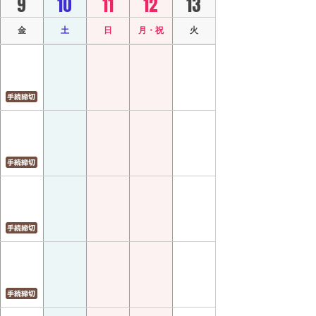
9
10
11
12
13
金
土
日
月・祝
火