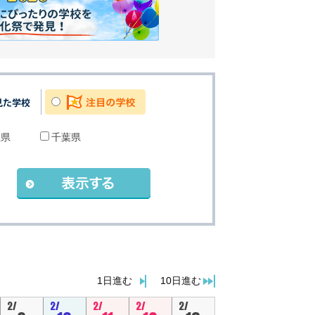
玉県
千葉県
。
1日進む
10日進む
2/
2/
2/
2/
2/