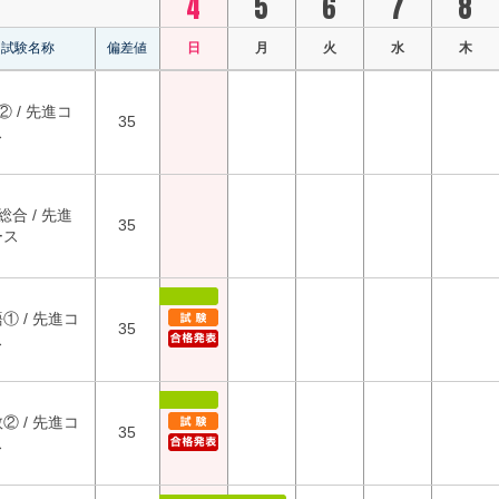
4
5
6
7
8
試験名称
偏差値
日
月
火
水
木
② / 先進コ
35
ス
総合 / 先進
35
ース
① / 先進コ
35
ス
② / 先進コ
35
ス