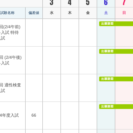
3
4
5
6
7
試験名称
偏差値
水
木
金
土
日
回(2/4午前)
科入試 特待
入試
回 (2/4午後)
科入試
回 適性検査
入試
24年度入試
66