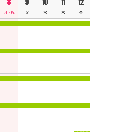
8
9
10
11
12
月・祝
火
水
木
金