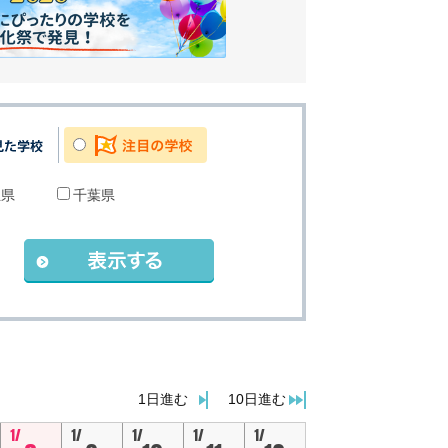
玉県
千葉県
。
1日進む
10日進む
1/
1/
1/
1/
1/