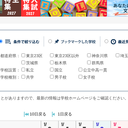
都道府県：
東京23区
東京23区以外
神奈川県
埼
茨城県
栃木県
群馬県
学校設置：
私立
国立
公立中高一貫
学校種別：
共学
男子校
女子校
ことがありますので、最新の情報は学校ホームページをご確認ください
10日戻る
1日戻る
1/
1/
1/
1/
1/