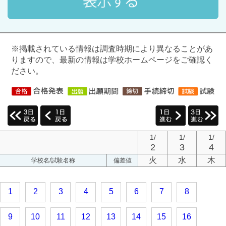
※掲載されている情報は調査時期により異なることがあ
りますので、最新の情報は学校ホームページをご確認く
ださい。
1/
1/
1/
2
3
4
火
水
木
学校名/試験名称
偏差値
1
2
3
4
5
6
7
8
9
10
11
12
13
14
15
16