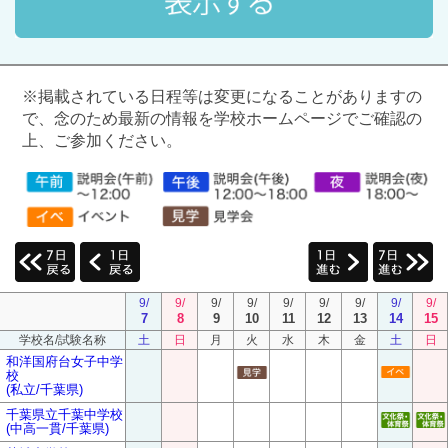
※掲載されている日程等は変更になることがありますの
で、念のため最新の情報を学校ホームページでご確認の
上、ご参加ください。
9/
9/
9/
9/
9/
9/
9/
9/
9/
7
8
9
10
11
12
13
14
15
学校名/試験名称
土
日
月
火
水
木
金
土
日
和洋国府台女子中学
校
(私立/千葉県)
千葉県立千葉中学校
(中高一貫/千葉県)