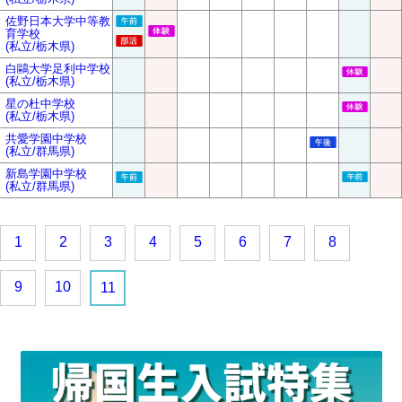
佐野日本大学中等教
育学校
(私立/栃木県)
白鷗大学足利中学校
(私立/栃木県)
星の杜中学校
(私立/栃木県)
共愛学園中学校
(私立/群馬県)
新島学園中学校
(私立/群馬県)
1
2
3
4
5
6
7
8
9
10
11