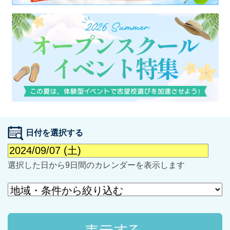
最近見た学校
学校閲覧履歴はありません
ブックマークした学校
日付を選択する
ブックマークした学校はありません
選択した日から9日間のカレンダーを表示します