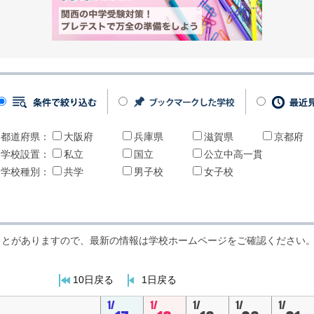
都道府県：
大阪府
兵庫県
滋賀県
京都府
学校設置：
私立
国立
公立中高一貫
学校種別：
共学
男子校
女子校
ことがありますので、最新の情報は学校ホームページをご確認ください
10日戻る
1日戻る
1/
1/
1/
1/
1/