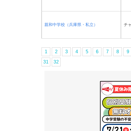
親和中学校（兵庫県・私立）
チ
1
2
3
4
5
6
7
8
9
31
32