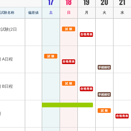
17
18
19
20
21
試験名称
偏差値
土
日
月
火
水
試験(2日
 A日程
 B日程
期