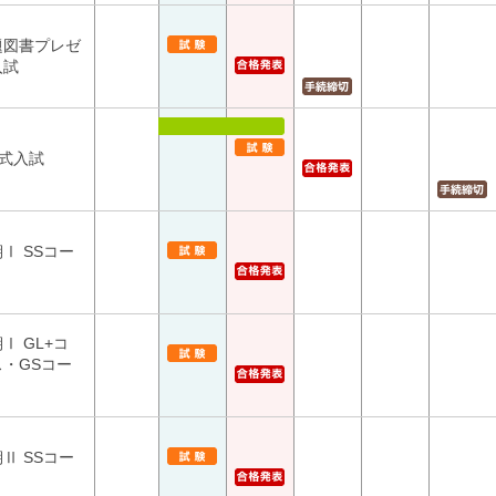
題図書プレゼ
入試
方式入試
Ⅰ SSコー
Ⅰ GL+コ
ス・GSコー
Ⅱ SSコー