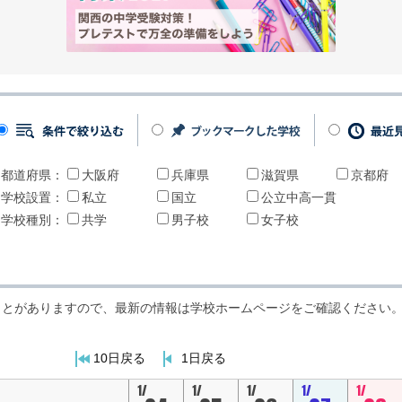
都道府県：
大阪府
兵庫県
滋賀県
京都府
学校設置：
私立
国立
公立中高一貫
学校種別：
共学
男子校
女子校
ことがありますので、最新の情報は学校ホームページをご確認ください
10日戻る
1日戻る
1/
1/
1/
1/
1/