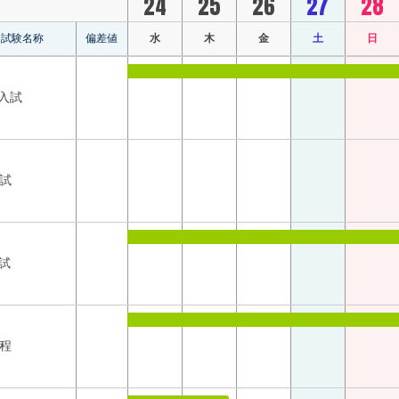
24
25
26
27
28
試験名称
偏差値
水
木
金
土
日
入試
入試
試
日程