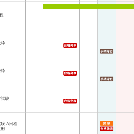
程
般枠
際枠
学試験
験 A日程
算型