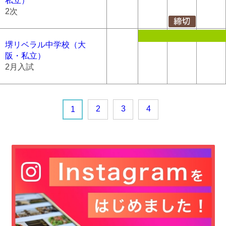
私立）
2次
堺リベラル中学校（大
阪・私立）
2月入試
2
3
4
1