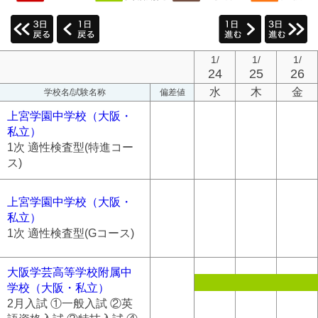
1/
1/
1/
24
25
26
水
木
金
学校名/試験名称
偏差値
上宮学園中学校（大阪・
私立）
1次 適性検査型(特進コー
ス)
上宮学園中学校（大阪・
私立）
1次 適性検査型(Gコース)
大阪学芸高等学校附属中
学校（大阪・私立）
2月入試 ①一般入試 ②英